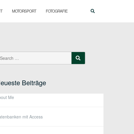
IT
MOTORSPORT
FOTOGRAFIE
earch
SEARCH
r:
eueste Beiträge
bout Me
atenbanken mit Access