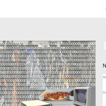
S
fo
N
A
D