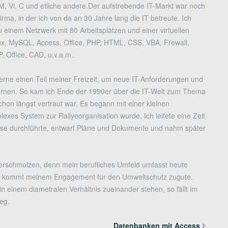
, Vi, C und etliche andere.Der aufstrebende IT-Markt war noch
rma, in der ich von da an 30 Jahre lang die IT betreute. Ich
u einem Netzwerk mit 80 Arbeitsplätzen und einer virtuellen
ux, MySQL, Access, Office, PHP, HTML, CSS, VBA, Frewall,
 Office, CAD, u.v.a.m..
erne einen Teil meiner Freizeit, um neue IT-Anforderungen und
ernen. So kam ich Ende der 1990er über die IT-Welt zum Thema
chon längst vertraut war. Es begann mit einer kleinen
xes System zur Rallyeorganisation wurde. Ich leitete eine Zeit
sse durchführte, entwarf Pläne und Dokumente und nahm später
verschmolzen, denn mein berufliches Umfeld umfasst heute
eres kommt meinem Engagement für den Umweltschutz zugute.
einem diametralen Verhältnis zueinander stehen, so fällt im
eg.
Datenbanken mit Access