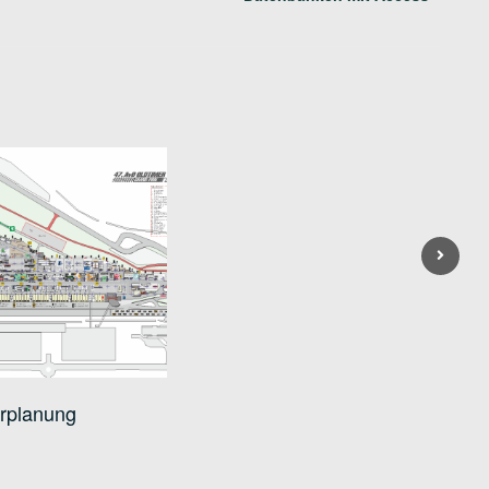
Next
erplanung