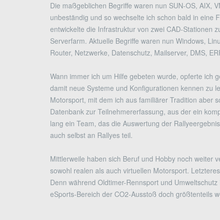
Die maßgeblichen Begriffe waren nun SUN-OS, AIX, VM
unbeständig und so wechselte ich schon bald in eine Fi
entwickelte die Infrastruktur von zwei CAD-Stationen z
Serverfarm. Aktuelle Begriffe waren nun Windows, Lin
Router, Netzwerke, Datenschutz, Mailserver, DMS, ERP,
Wann immer ich um Hilfe gebeten wurde, opferte ich g
damit neue Systeme und Konfigurationen kennen zu l
Motorsport, mit dem ich aus familiärer Tradition aber s
Datenbank zur Teilnehmererfassung, aus der ein komple
lang ein Team, das die Auswertung der Rallyeergebni
auch selbst an Rallyes teil.
Mittlerweile haben sich Beruf und Hobby noch weiter 
sowohl realen als auch virtuellen Motorsport. Letzt
Denn während Oldtimer-Rennsport und Umweltschutz in 
eSports-Bereich der CO2-Ausstoß doch größtenteils w