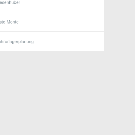
iesenhuber
sto Monte
hrerlagerplanung