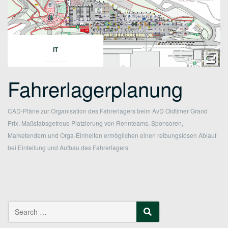
IT
Fahrerlagerplanung
CAD-Pläne zur Organisation des Fahrerlagers beim AvD Oldtimer Grand
Prix. Maßstabsgetreue Platzierung von Rennteams, Sponsoren,
Marketendern und Orga-Einheiten ermöglichen einen reibungslosen Ablauf
bei Einteilung und Aufbau des Fahrerlagers.
Search
SEARCH